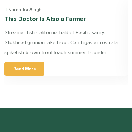
Narendra Singh
This Doctor Is Also a Farmer
W
r
Streamer fish California halibut Pacific saury.
St
Slickhead grunion lake trout. Canthigaster rostrata
S
spikefish brown trout loach summer flounder
s
Read More